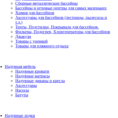
Сборные металлические бассейны
Бассейны и игровые центры для самых маленьких
Химия для бассейнов
Аксессуары для бассейнов (лестницы, пылесосы и
т.д.)
Тенты, Подстилки, Покрывала для бассейнов.
Фильтры, Подогрев, Хлоргенераторы для бассейнов
Джакузи
Товары с уценкой
Товары для пляжного отдыха
Надувная мебель
Надувные кровати
Надувные матрасы
Надувные диваны и кресла
Аксессуары
Насосы
Батуты
Надувные лодки