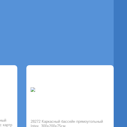
ьный
28272 Каркасный бассейн прямоугольный
с картр
Intex, 300х200х75см