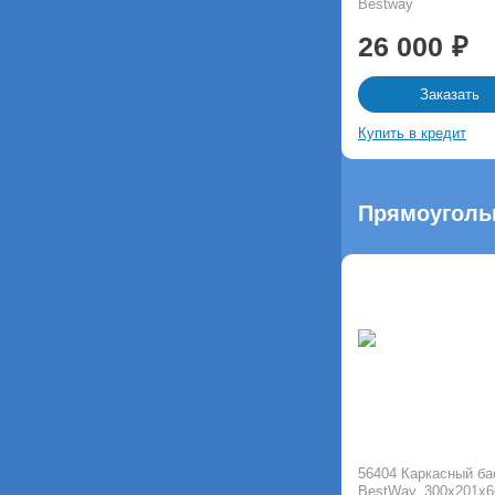
Bestway
26 000
Заказать
Купить в кредит
Прямоугольн
56404 Каркасный б
BestWay, 300х201х