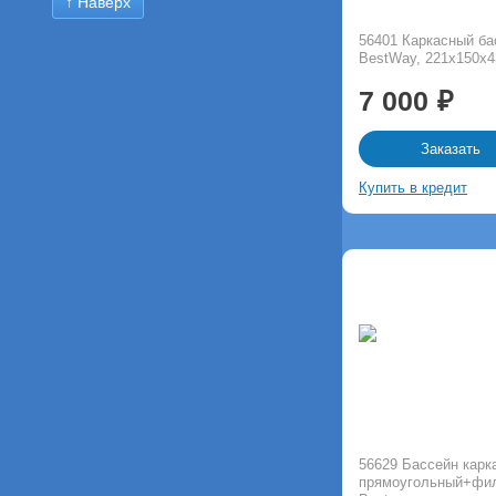
↑ Наверх
56401 Каркасный б
BestWay, 221х150х
7 000
Заказать
Купить в кредит
56629 Бассейн карк
прямоугольный+фил