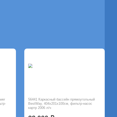
wer
56441 Каркасный бассейн прямоугольный
ьтр-
BestWay, 404х201х100см, фильтр-насос
картр 2006 л/ч