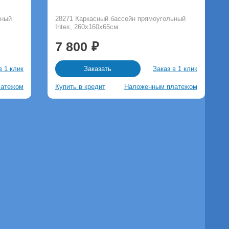
ьный
28271 Каркасный бассейн прямоугольный
Intex, 260х160х65см
7 800
в 1 клик
Заказ в 1 клик
Заказать
латежом
Купить в кредит
Наложенным платежом