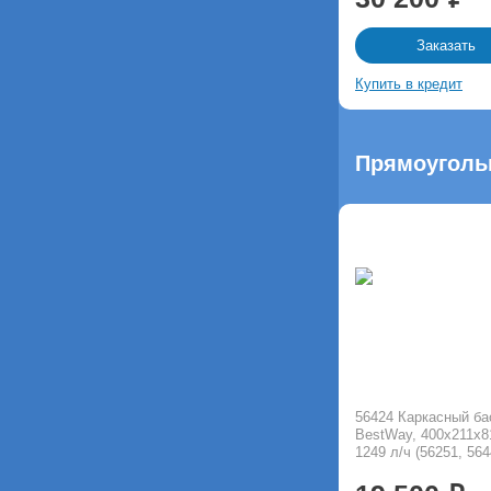
Заказать
Купить в кредит
Прямоугольн
56424 Каркасный б
BestWay, 400х211х8
1249 л/ч (56251, 564