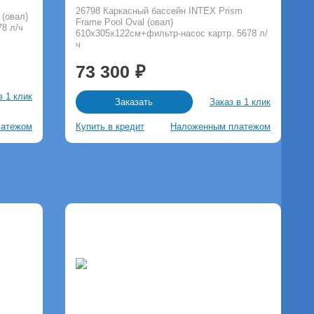
26798 Каркасный бассейн INTEX Prism
 (овал)
Frame Pool Oval (овал)
8 л/ч
610х305х122см+фильтр-насос картр. 5678 л/
ч
73 300
в 1 клик
Заказ в 1 клик
Заказать
латежом
Купить в кредит
Наложенным платежом