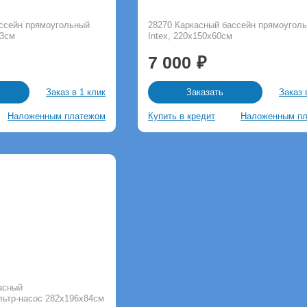
ассейн прямоугольный
28270 Каркасный бассейн прямоугол
43см
Intex, 220х150х60см
7 000
Заказ в 1 клик
Заказ 
Заказать
Наложенным платежом
Купить в кредит
Наложенным п
асный
ьтр-насос 282х196х84см