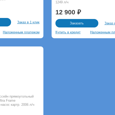
1249 л/ч
12 900
Заказ в 1 клик
Заказ 
Заказать
Наложенным платежом
Купить в кредит
Наложенным п
ассейн прямоугольный
ltra Frame
насос картр. 2006 л/ч