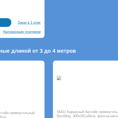
Заказ в 1 клик
Наложенным платежом
ые длиной от 3 до 4 метров
56411 Каркасный бассейн прямоугол
ассейн прямоугольный
BestWay, 300х201х66см, фильтр-насо
66см