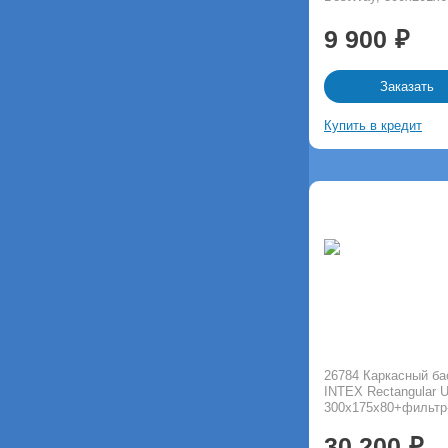
9 900
Заказать
Купить в кредит
26784 Каркасный б
INTEX Rectangular U
300х175х80+фильтр-
30 200