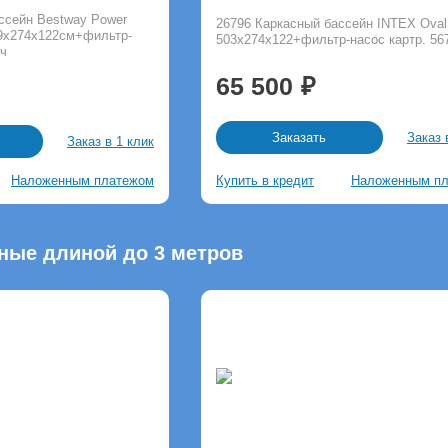
ссейн Bestway Power
26796 Каркасный бассейн INTEX Oval
549х274х122см+фильтр-
503х274х122+фильтр-насос картр. 567
/ч
65 500
Заказ 
Заказать
Заказ в 1 клик
Наложенным платежом
Купить в кредит
Наложенным п
ные длиной до 3 метров