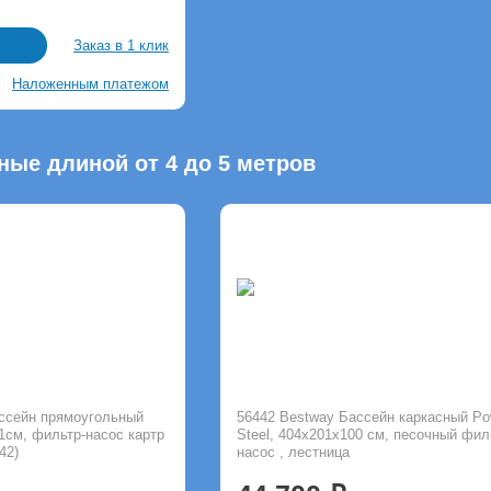
Заказ в 1 клик
Наложенным платежом
ые длиной от 4 до 5 метров
ассейн прямоугольный
56442 Bestway Бассейн каркасный Po
1см, фильтр-насос картр
Steel, 404х201х100 см, песочный фил
42)
насос , лестница