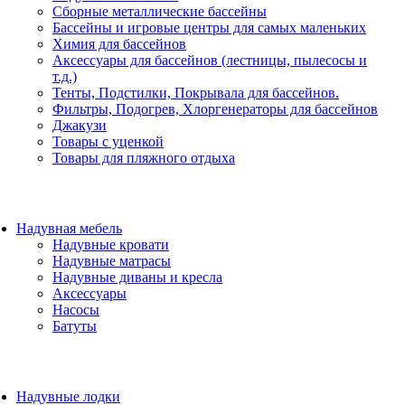
Сборные металлические бассейны
Бассейны и игровые центры для самых маленьких
Химия для бассейнов
Аксессуары для бассейнов (лестницы, пылесосы и
т.д.)
Тенты, Подстилки, Покрывала для бассейнов.
Фильтры, Подогрев, Хлоргенераторы для бассейнов
Джакузи
Товары с уценкой
Товары для пляжного отдыха
Надувная мебель
Надувные кровати
Надувные матрасы
Надувные диваны и кресла
Аксессуары
Насосы
Батуты
Надувные лодки