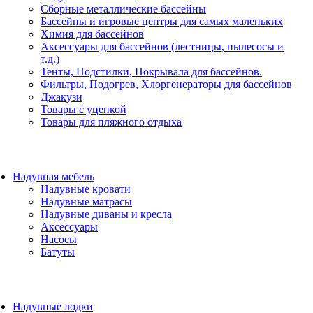
Сборные металлические бассейны
Бассейны и игровые центры для самых маленьких
Химия для бассейнов
Аксессуары для бассейнов (лестницы, пылесосы и
т.д.)
Тенты, Подстилки, Покрывала для бассейнов.
Фильтры, Подогрев, Хлоргенераторы для бассейнов
Джакузи
Товары с уценкой
Товары для пляжного отдыха
Надувная мебель
Надувные кровати
Надувные матрасы
Надувные диваны и кресла
Аксессуары
Насосы
Батуты
Надувные лодки