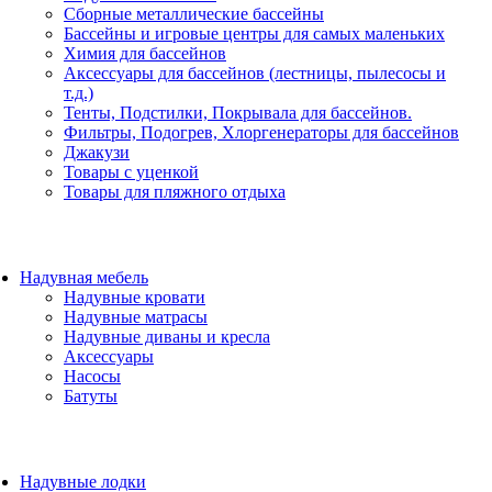
Сборные металлические бассейны
Бассейны и игровые центры для самых маленьких
Химия для бассейнов
Аксессуары для бассейнов (лестницы, пылесосы и
т.д.)
Тенты, Подстилки, Покрывала для бассейнов.
Фильтры, Подогрев, Хлоргенераторы для бассейнов
Джакузи
Товары с уценкой
Товары для пляжного отдыха
Надувная мебель
Надувные кровати
Надувные матрасы
Надувные диваны и кресла
Аксессуары
Насосы
Батуты
Надувные лодки