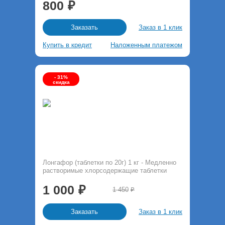
800
Заказ в 1 клик
Заказать
Купить в кредит
Наложенным платежом
- 31%
скидка
Лонгафор (таблетки по 20г) 1 кг - Медленно
растворимые хлорсодержащие таблетки
1 000
1 450
Заказ в 1 клик
Заказать