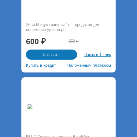
Экви-Минус гранулы 1кг - средство для
понижение уровня ph
600
950
Заказ в 1 клик
Заказать
Купить в кредит
Наложенным платежом
58142 Тестовые полоски BestWay