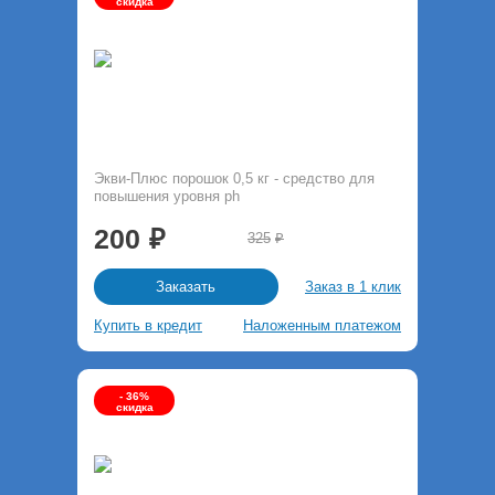
скидка
Экви-Плюс порошок 0,5 кг - средство для
повышения уровня ph
200
325
Заказ в 1 клик
Заказать
Купить в кредит
Наложенным платежом
- 36%
скидка