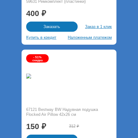
59631 Ремкомплект (пластинки)
400
Заказ в 1 клик
Заказать
Купить в кредит
Наложенным платежом
- 51%
скидка
67121 Bestway BW Надувная подушка
Flocked Air Pillow 42х26 см
150
312