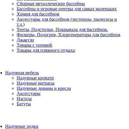
Сборные металлические бассейны
Бассейны и игровые центры для самых маленьких
Химия для бассейнов
Аксессуары для бассейнов (лестницы, пылесосы и
т.д.)
Тенты, Подстилки, Покрывала для бассейнов.
Фильтры, Подогрев, Хлоргенераторы для бассейнов
Джакузи
Товары с уценкой
Товары для пляжного отдыха
Надувная мебель
Надувные кровати
Надувные матрасы
Надувные диваны и кресла
Аксессуары
Насосы
Батуты
Надувные лодки