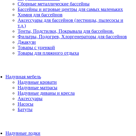
Сборные металлические бассейны
Бассейны и игровые центры для самых маленьких
Химия для бассейнов
Аксессуары для бассейнов (лестницы, пылесосы и
т.д.)
Тенты, Подстилки, Покрывала для бассейнов.
Фильтры, Подогрев, Хлоргенераторы для бассейнов
Джакузи
Товары с уценкой
Товары для пляжного отдыха
Надувная мебель
Надувные кровати
Надувные матрасы
Надувные диваны и кресла
Аксессуары
Насосы
Батуты
Надувные лодки