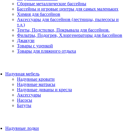
Сборные металлические бассейны
Бассейны и игровые центры для самых маленьких
Химия для бассейнов
Аксессуары для бассейнов (лестницы, пылесосы и
т.д.)
Тенты, Подстилки, Покрывала для бассейнов.
Фильтры, Подогрев, Хлоргенераторы для бассейнов
Джакузи
Товары с уценкой
Товары для пляжного отдыха
Надувная мебель
Надувные кровати
Надувные матрасы
Надувные диваны и кресла
Аксессуары
Насосы
Батуты
Надувные лодки