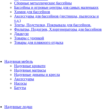
Сборные металлические бассейны
Бассейны и игровые центры для самых маленьких
Химия для бассейнов
Аксессуары для бассейнов (лестницы, пылесосы и
т.д.)
Тенты, Подстилки, Покрывала для бассейнов.
Фильтры, Подогрев, Хлоргенераторы для бассейнов
Джакузи
Товары с уценкой
Товары для пляжного отдыха
Надувная мебель
Надувные кровати
Надувные матрасы
Надувные диваны и кресла
Аксессуары
Насосы
Батуты
Надувные лодки