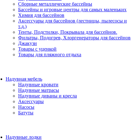
Сборные металлические бассейны
Бассейны и игровые центры для самых маленьких
Химия для бассейнов
Аксессуары для бассейнов (лестницы, пылесосы и
т.д.)
Тенты, Подстилки, Покрывала для бассейнов.
Фильтры, Подогрев, Хлоргенераторы для бассейнов
Джакузи
Товары с уценкой
Товары для пляжного отдыха
Надувная мебель
Надувные кровати
Надувные матрасы
Надувные диваны и кресла
Аксессуары
Насосы
Батуты
Надувные лодки