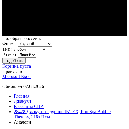
Подобрать бассейн:
Форма:
Тип:
Размер:
Корзина пуста
Прайс-лист
Microsoft Excel
Обновлен 07.08.2026
Главная
Джакузи
Бассейны СПА
28428 Джакузи надувное INTEX, PureSpa Bubble
Therapy, 216х71см
Аналоги